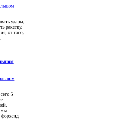
ывать удары,
ть ракетку.
ия, от того,
.
ольшом
сего 5
те
бней.
 мы
я форхенд