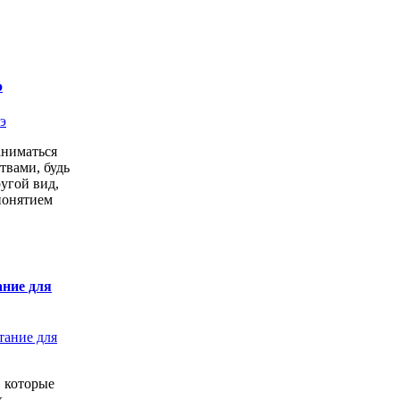
э
аниматься
твами, будь
ругой вид,
понятием
ание для
 которые
,