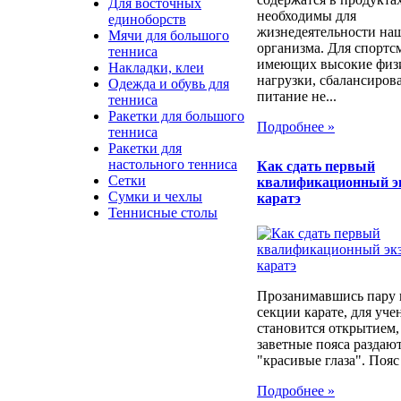
Для восточных
необходимы для
единоборств
жизнедеятельности на
Мячи для большого
организма. Для спортс
тенниса
имеющих высокие физ
Накладки, клеи
нагрузки, сбалансиров
Одежда и обувь для
питание не...
тенниса
Ракетки для большого
Подробнее »
тенниса
Ракетки для
настольного тенниса
Как сдать первый
Сетки
квалификационный э
Сумки и чехлы
каратэ
Теннисные столы
Прозанимавшись пару 
секции карате, для уче
становится открытием,
заветные пояса раздают
"красивые глаза". Пояс
Подробнее »