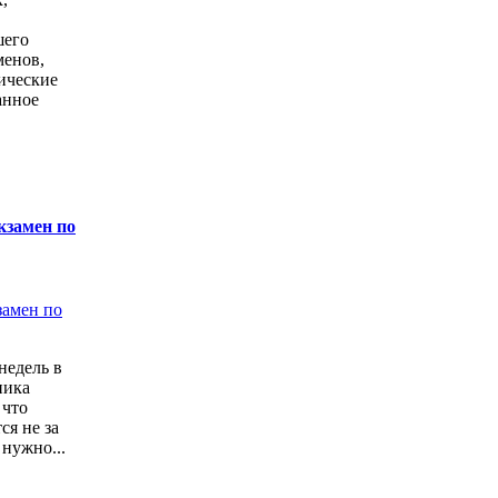
шего
менов,
ические
анное
кзамен по
недель в
ника
 что
ся не за
 нужно...