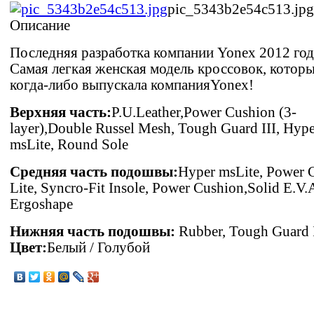
pic_5343b2e54c513.jpg
Описание
Последняя разработка компании Yonex 2012 год
Самая легкая женская модель кроссовок, котор
когда-либо выпускала компанияYonex!
Верхняя часть:
P.U.Leather,Power Cushion (3-
layer),Double Russel Mesh, Tough Guard III, Hype
msLite, Round Sole
Средняя часть подошвы:
Hyper msLite, Power 
Lite, Syncro-Fit Insole, Power Cushion,Solid E.V.A
Ergoshape
Нижняя часть подошвы:
Rubber, Tough Guard 
Цвет:
Белый / Голубой