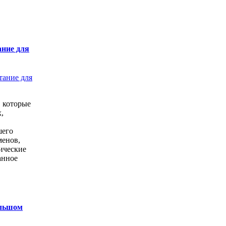
ание для
 которые
,
шего
менов,
ические
анное
ольшом