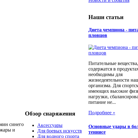
Новости и события
Наши статьи
Диета чемпиона - пит
пловцов
Питательные вещества,
содержатся в продуктах
необходимы для
жизнедеятельности на
организма. Для спортс
имеющих высокие физ
нагрузки, сбалансиров
питание не...
Подробнее »
Обзор снаряжения
омин синего
Аксессуары
Основные удары в б
 жары и
Для боевых искусств
теннисе
Для водного спорта