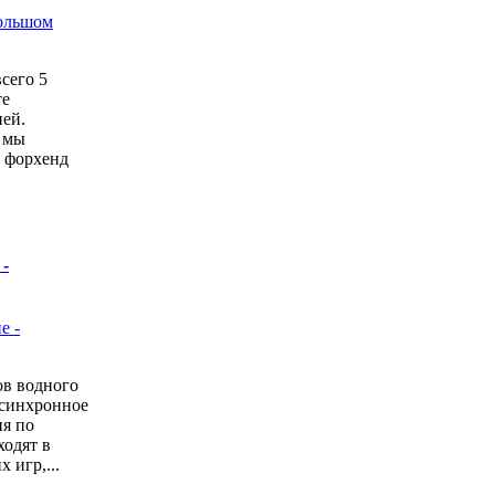
сего 5
те
бней.
 мы
я форхенд
-
ов водного
 синхронное
ия по
ходят в
 игр,...