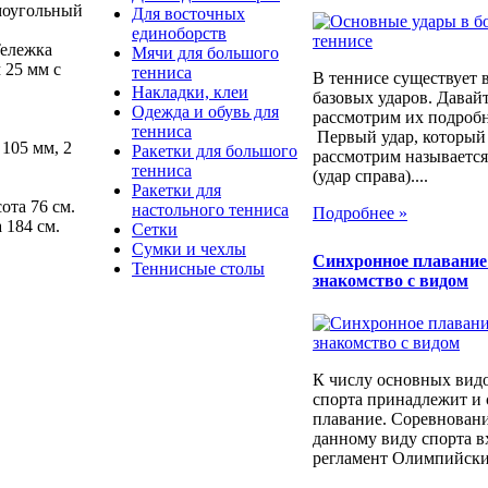
моугольный
Для восточных
единоборств
Тележка
Мячи для большого
 25 мм с
тенниса
В теннисе существует в
Накладки, клеи
базовых ударов. Давай
Одежда и обувь для
рассмотрим их подро
тенниса
Первый удар, который
105 мм, 2
Ракетки для большого
рассмотрим называетс
тенниса
(удар справа)....
Ракетки для
ота 76 см.
настольного тенниса
Подробнее »
 184 см.
Сетки
Сумки и чехлы
Синхронное плавание 
Теннисные столы
знакомство с видом
К числу основных вид
спорта принадлежит и
плавание. Соревнован
данному виду спорта в
регламент Олимпийских