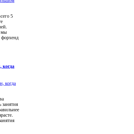
сего 5
те
бней.
 мы
я форхенд
 когда
ва
ь занятия
равильнее
расте.
занятия