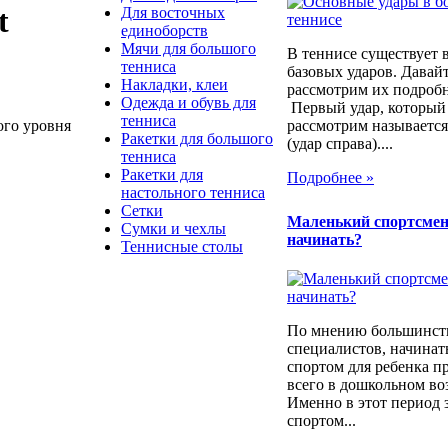
t
Для восточных
единоборств
Мячи для большого
В теннисе существует в
тенниса
базовых ударов. Давай
Накладки, клеи
рассмотрим их подро
Одежда и обувь для
Первый удар, который
тенниса
рассмотрим называетс
ого уровня
Ракетки для большого
(удар справа)....
тенниса
Ракетки для
Подробнее »
настольного тенниса
Сетки
Маленький спортсмен,
Сумки и чехлы
начинать?
Теннисные столы
По мнению большинст
специалистов, начинат
спортом для ребенка п
всего в дошкольном воз
Именно в этот период 
спортом...