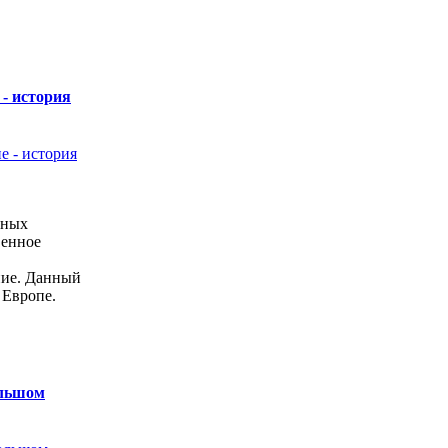
- история
вных
венное
ние. Данный
 Европе.
ольшом