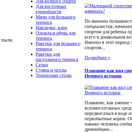
Для водного спорта
Для восточных
единоборств
Мячи для большого
По мнению большинст
тенниса
специалистов, начинат
Накладки, клеи
спортом для ребенка п
Одежда и обувь для
всего в дошкольном воз
тенниса
 пыли,
Именно в этот период 
Ракетки для большого
спортом...
тенниса
Ракетки для
Подробнее »
настольного тенниса
Сетки
Сумки и чехлы
Плавание как вид спо
Теннисные столы
Немного истории
Плавание, как умение 
вспомогательных сред
передвигаться в воде и
первобытные корни. О
навыке человека сооб
древнейшие...