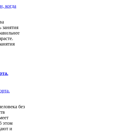
ва
ь занятия
равильнее
расте.
занятия
рта.
человека без
ств
меет
б этом
щают и