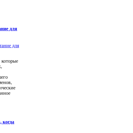
ание для
 которые
,
шего
менов,
ические
анное
 когда